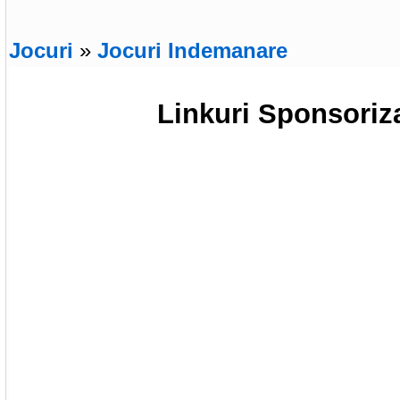
Jocuri
»
Jocuri Indemanare
Linkuri Sponsoriz