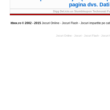
pagina dvs. Dati 
Digg
Del.icio.us
Stumbleupon
Technorati
Fu
itbox.ro © 2002 - 2015
Jocuri Online - Jocuri Flash - Jocuri impartite pe cat
Jocuri Online - Jocuri - Jocuri Flash - Jocuri 